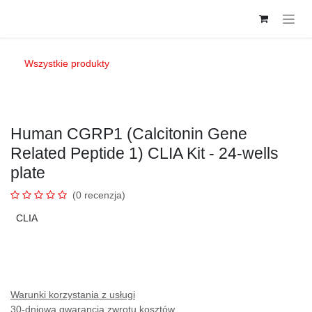
Przejdź do zawartości
Wszystkie produkty
Human CGRP1 (Calcitonin Gene Related
Peptide 1) CLIA Kit - 24-wells plate
(0 recenzja)
CLIA
Warunki korzystania z usługi
30-dniowa gwarancja zwrotu kosztów
Wysyłka: 2-3 dni robocze