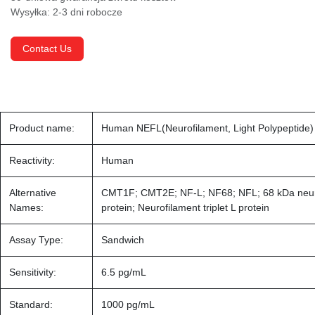
Wysyłka: 2-3 dni robocze
Contact Us
Product name:
Human NEFL(Neurofilament, Light Polypeptide) 
Reactivity:
Human
Alternative
CMT1F; CMT2E; NF-L; NF68; NFL; 68 kDa neur
Names:
protein; Neurofilament triplet L protein
Assay Type:
Sandwich
Sensitivity:
6.5 pg/mL
Standard:
1000 pg/mL