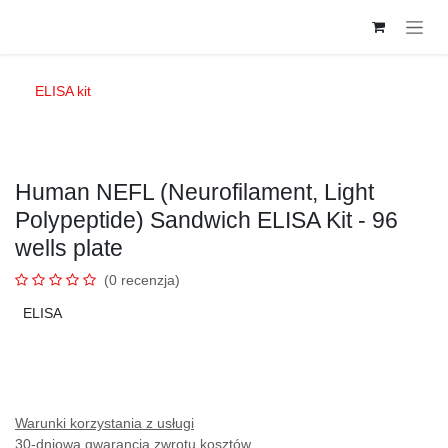
Przejdź do zawartości
ELISA kit
Human NEFL (Neurofilament, Light
Polypeptide) Sandwich ELISA Kit - 96
wells plate
(0 recenzja)
ELISA
Warunki korzystania z usługi
30-dniowa gwarancja zwrotu kosztów